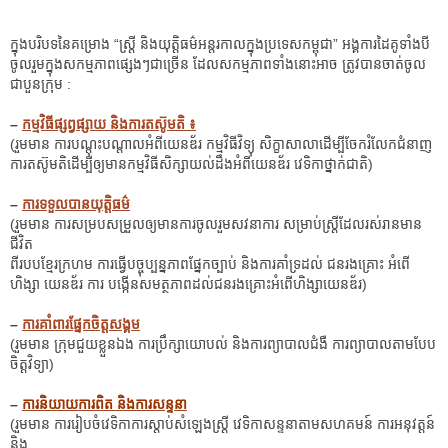
ក្នុងបរិបទនៃគម្រោង “ស្ត្រី និងយុត្តិធម៌អន្តរកាលក្នុងប្រទេសកម្ពុជា” អង្គការដៃគូទាំងបី
ចូលរួមក្នុងសកម្មភាពផ្សេងៗជាច្រើន ដែលសកម្មភាពទាំងនោះអាច ត្រូវបានចាត់ចូល
ជាបួនក្រុម :
–
កម្មវិធីផ្សព្វផ្សាយ និងការតស៊ូមតិ ៖
(រួមមាន ការបណ្តុះបណ្តាលអំពីយេនឌ័រ កម្មវិធីវិទ្យុ សិក្ខាសាលាដើម្បីចែករំលែកជំនាញ
ការតស៊ូមតិដើម្បីឲ្យមានកម្មវិធីសិក្សាយល់ដឹងអំពីយេនឌ័រ វេទិកាថ្នាក់ជាតិ)
–
ការទទួលបានយុត្តិធម៌
(រួមមាន ការសម្របសម្រួលឲ្យមានការចូលរួមសវនាការ សម្រាប់ស្ត្រីដែលរស់រានមាន
ជីវិត
ពីរបបខ្មែរក្រហម ការធ្វើបច្ចុប្បន្នភាពផ្នែកច្បាប់ និងការគាំទ្រដល់ ជនរងគ្រោះ អំពើ
ហិង្សា យេនឌ័រ ការ បង្កើនសមត្ថភាពដល់ជនរងគ្រោះអំពើហិង្សាយេនឌ័រ)
–
ការគាំពារផ្នែកចិត្តសង្គម
(រួមមាន ក្រុមជួយខ្លួនឯង ការប្រឹក្សាយោបល់ និងការព្យាបាលជំងឺ ការព្យាបាលតាមបែប
ចិត្តវិទ្យា)
–
ការនិយាយការពិត និងការសន្ទនា
(រួមមាន ការរៀបចំវេទិកាការស្តាប់សំឡេងស្ត្រី វេទិកាសន្ទនាតាមសហគមន៍ ការអនុវត្តន៍
និង