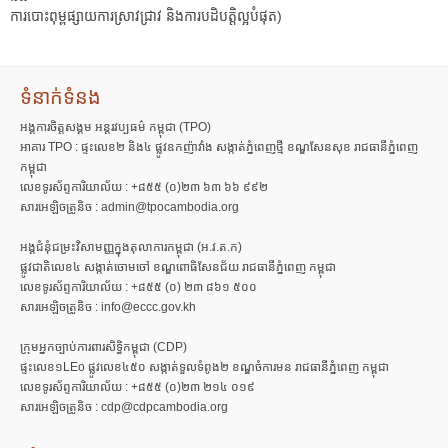
ការបោះពុម្ពផ្សាយការស្រាវជ្រាវ និងការបដិបត្តិល្អបំផុត)
ទំនាក់ទំនង
អង្គការចិត្តសង្គម អន្តរវប្បធម៌ កម្ពុជា (TPO)
អាគារ TPO : ផ្ទះលេខ២ និង៤ ផ្លូវឧកញ៉ាវាំង សង្កាត់ភ្នំពេញថ្មី ខណ្ឌសែនសុខ រាជធានីភ្នំពេញ
កម្ពុជា
លេខទូរស័ព្ទការិយាល័យ : +៨៥៥ (០)២៣ ៦៣ ៦៦ ៩៩២
សារអេឡិចត្រូនិច : admin@tpocambodia.org
អង្គជំនុំជម្រះវិសាមញ្ញក្នុងតុលាការកម្ពុជា (អ.វ.ត.ក)
ផ្លូវជាតិលេខ៤ សង្កាត់ចោមចៅ ខណ្ឌពោធិសែនជ័យ រាជធានីភ្នំពេញ កម្ពុជា
លេខទូរស័ព្ទការិយាល័យ : +៨៥៥ (០) ២៣ ៨៦១ ៥០០
សារអេឡិចត្រូនិច : info@eccc.gov.kh
ក្រុមអ្នកច្បាប់ការពារសិទ្ធិកម្ពុជា (CDP)
ផ្ទះលេខ១LEo ផ្លូវលេខ៤៥០ សង្កាត់ទួលទំពូង២ ខណ្ឌចំការមន រាជធានីភ្នំពេញ កម្ពុជា
លេខទូរស័ព្ទការិយាល័យ : +៨៥៥ (០)២៣ ២១៤ ០១៩
សារអេឡិចត្រូនិច : cdp@cdpcambodia.org