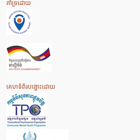
គាំទ្រដោយ
គេហទំព័របង្ហោះដោយ