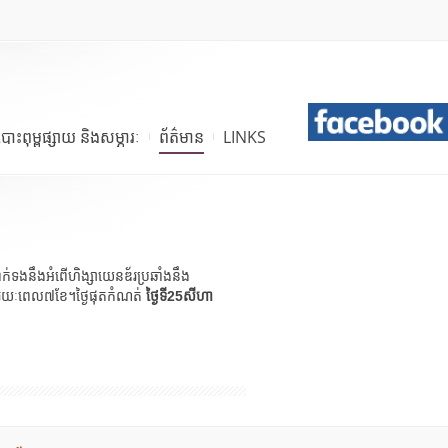
បោះពុម្ពផ្សាយ និងសម្ភារៈ
ព័ត៌មាន
LINKS
ទាក់ទងនឹងអំពើហិង្សាយេនឌ័រប្រឆាំងនឹង
ារ រយៈពេល៧ខែ។ថ្ងៃផុតកំណត់
ថ្ងៃទី25សីហា