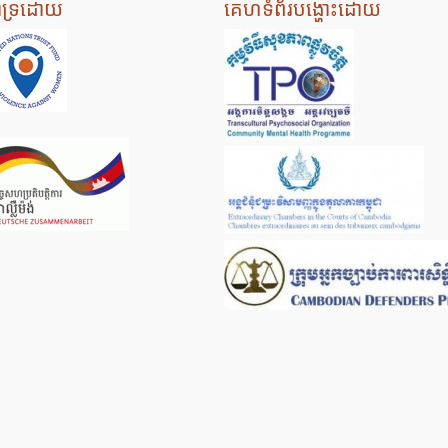
ាំទ្រដោយ
គេហទំព័របង្ហោះដោយ