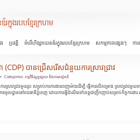
ើង
ប្រវត្តិ
អំពើហិង្សាយេនឌ័រក្នុងរបបខ្មែរក្រហម
សកម្មភាពផ្សេងៗ
ការ
្ពុជា (CDP) បានជ្រើសរើសជំនួយការស្រាវជ្រាវ
Categories:
កម្មវិធីផ្សព្វផ្សាយ និងការតស៊ូមតិ
នួយការស្រាវជ្រាវមួយរូប សម្រាប់ការការងារពេញម៉ោងដើម្បី ធ្វើការលើគម្រោង ស្រាវជ្រាវមួយ
មានមូលដ្ឋាននៅរាជធានីភ្នំពេញ ដោយការធ្វើដំណើរទៅខេត្តជាញឹកញាប់សម្រាប់កិច្ចការង