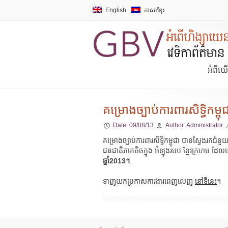
English
ភាសាខ្មែរ
អំពីយ
គម្រោងច្បាប់ការពារសិទ្ធិកម
Date:
09/08/13
Author:
Administrator
គម្រោងច្បាប់ការពារសិទ្ធិកម្ពុជា បានស្វែងរកជំ
ជនជាតិភាគតិចក្នុង អំឡុងរបប ខ្មែរក្រហម ដែល
ឆ្នាំ2013។
.
ទាញយកប្រកាសការងារពេញលេញ
នៅទីនេះ
។