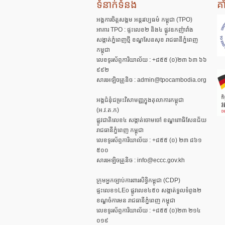
ទំនាក់ទំនង
គ
អង្គការចិត្តសង្គម អន្តរវប្បធម៌ កម្ពុជា (TPO)
អាគារ TPO : ផ្ទះលេខ២ និង៤ ផ្លូវឧកញ៉ាវាំង
សង្កាត់ភ្នំពេញថ្មី ខណ្ឌសែនសុខ រាជធានីភ្នំពេញ
កម្ពុជា
លេខទូរស័ព្ទការិយាល័យ : +៨៥៥ (០)២៣ ៦៣ ៦៦
៩៩២
សារអេឡិចត្រូនិច : admin@tpocambodia.org
អង្គជំនុំជម្រះវិសាមញ្ញក្នុងតុលាការកម្ពុជា
(អ.វ.ត.ក)
ផ្លូវជាតិលេខ៤ សង្កាត់ចោមចៅ ខណ្ឌពោធិសែនជ័យ
រាជធានីភ្នំពេញ កម្ពុជា
លេខទូរស័ព្ទការិយាល័យ : +៨៥៥ (០) ២៣ ៨៦១
៥០០
សារអេឡិចត្រូនិច : info@eccc.gov.kh
ក្រុមអ្នកច្បាប់ការពារសិទ្ធិកម្ពុជា (CDP)
ផ្ទះលេខ១LEo ផ្លូវលេខ៤៥០ សង្កាត់ទួលទំពូង២
ខណ្ឌចំការមន រាជធានីភ្នំពេញ កម្ពុជា
លេខទូរស័ព្ទការិយាល័យ : +៨៥៥ (០)២៣ ២១៤
០១៩