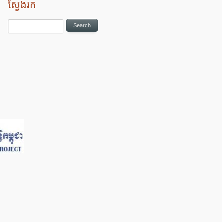
ស្វែងរក