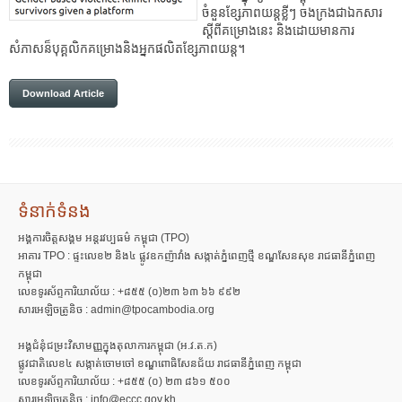
ចំនួនខ្សែភាពយន្តខ្លីៗ ចងក្រងជាឯកសារ
ស្តីពីគម្រោងនេះ និងដោយមានការ
សំភាសន៏បុគ្គលិកគម្រោងនិងអ្នកផលិតខ្សែភាពយន្ត។
Download Article
ទំនាក់ទំនង
អង្គការចិត្តសង្គម អន្តរវប្បធម៌ កម្ពុជា (TPO)
អាគារ TPO : ផ្ទះលេខ២ និង៤ ផ្លូវឧកញ៉ាវាំង សង្កាត់ភ្នំពេញថ្មី ខណ្ឌសែនសុខ រាជធានីភ្នំពេញ
កម្ពុជា
លេខទូរស័ព្ទការិយាល័យ : +៨៥៥ (០)២៣ ៦៣ ៦៦ ៩៩២
សារអេឡិចត្រូនិច : admin@tpocambodia.org
អង្គជំនុំជម្រះវិសាមញ្ញក្នុងតុលាការកម្ពុជា (អ.វ.ត.ក)
ផ្លូវជាតិលេខ៤ សង្កាត់ចោមចៅ ខណ្ឌពោធិសែនជ័យ រាជធានីភ្នំពេញ កម្ពុជា
លេខទូរស័ព្ទការិយាល័យ : +៨៥៥ (០) ២៣ ៨៦១ ៥០០
សារអេឡិចត្រូនិច : info@eccc.gov.kh