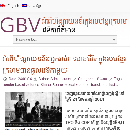
English
ភាសាខ្មែរ
អំពើហិង្សាយេនឌ័រ: អ្នករស់រានមានជីវិតក្នុងរបបខ្មែរ
ក្រហមបានផ្តល់វេទិកាមួយ
Date:
24/01/14
Author:
Administrator
Categories:
ព័ត៌មាន
Tags:
gender based violence
,
Khmer Rouge
,
sexual violence
,
transitional justice
ចេញផ្សាយដោយកាសែតភ្នំពេញប៉ុស្តិ៍ នៅ
ថ្ងៃទី 24 ខែមករាឆ្នាំ 2014
អត្ថបទនេះបានពិភាក្សាពីការចូលរួមគម្រោ
របស់អង្គភាពគាំពារជនរងគ្រោះ, អង្គការ
TPO និង CDP លើស្ត្រីនិងយុត្តិធម៌អន្តរ
កាលនៅក្នុងប្រទេសកម្ពុជា ដោយមើល