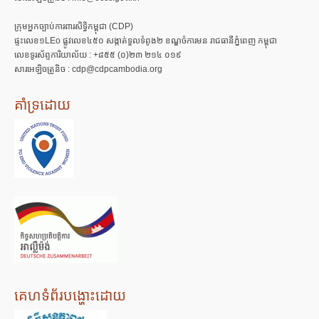
ក្រុមអ្នកច្បាប់ការពារសិទ្ធិកម្ពុជា (CDP)
ផ្ទះលេខ១LEo ផ្លូវលេខ៤៥០ សង្កាត់ទួលទំពូង២ ខណ្ឌចំការមន រាជធានីភ្នំពេញ កម្ពុជា
លេខទូរស័ព្ទការិយាល័យ : +៨៥៥ (០)២៣ ២១៤ ០១៩
សារអេឡិចត្រូនិច : cdp@cdpcambodia.org
គាំទ្រដោយ
គេហទំព័របង្ហោះដោយ