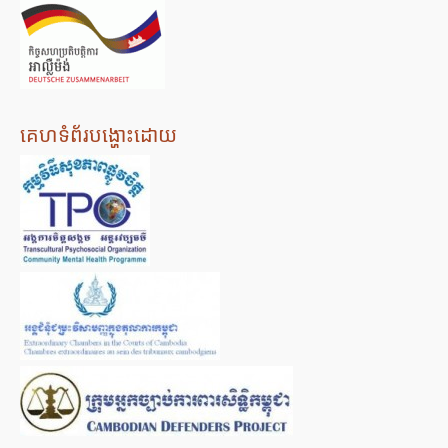
គេហទំព័របង្ហោះដោយ