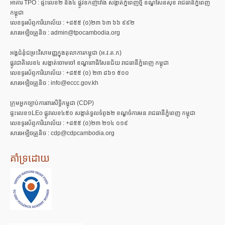
អាគារ TPO : ផ្ទះលេខ២ និង៤ ផ្លូវឧកញ៉ាវាំង សង្កាត់ភ្នំពេញថ្មី ខណ្ឌសែនសុខ រាជធានីភ្នំពេញ
កម្ពុជា
លេខទូរស័ព្ទការិយាល័យ : +៨៥៥ (០)២៣ ៦៣ ៦៦ ៩៩២
សារអេឡិចត្រូនិច : admin@tpocambodia.org
អង្គជំនុំជម្រះវិសាមញ្ញក្នុងតុលាការកម្ពុជា (អ.វ.ត.ក)
ផ្លូវជាតិលេខ៤ សង្កាត់ចោមចៅ ខណ្ឌពោធិសែនជ័យ រាជធានីភ្នំពេញ កម្ពុជា
លេខទូរស័ព្ទការិយាល័យ : +៨៥៥ (០) ២៣ ៨៦១ ៥០០
សារអេឡិចត្រូនិច : info@eccc.gov.kh
ក្រុមអ្នកច្បាប់ការពារសិទ្ធិកម្ពុជា (CDP)
ផ្ទះលេខ១LEo ផ្លូវលេខ៤៥០ សង្កាត់ទួលទំពូង២ ខណ្ឌចំការមន រាជធានីភ្នំពេញ កម្ពុជា
លេខទូរស័ព្ទការិយាល័យ : +៨៥៥ (០)២៣ ២១៤ ០១៩
សារអេឡិចត្រូនិច : cdp@cdpcambodia.org
គាំទ្រដោយ