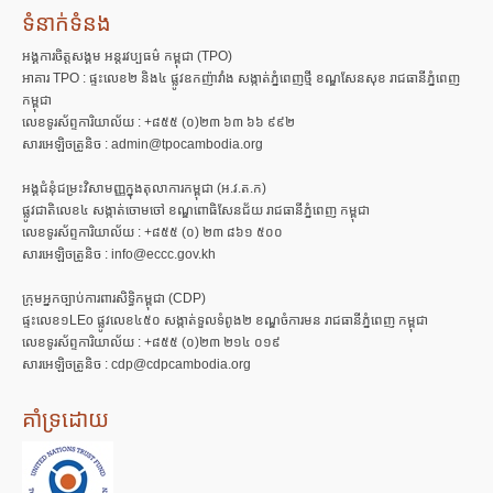
ទំនាក់ទំនង
អង្គការចិត្តសង្គម អន្តរវប្បធម៌ កម្ពុជា (TPO)
អាគារ TPO : ផ្ទះលេខ២ និង៤ ផ្លូវឧកញ៉ាវាំង សង្កាត់ភ្នំពេញថ្មី ខណ្ឌសែនសុខ រាជធានីភ្នំពេញ
កម្ពុជា
លេខទូរស័ព្ទការិយាល័យ : +៨៥៥ (០)២៣ ៦៣ ៦៦ ៩៩២
សារអេឡិចត្រូនិច : admin@tpocambodia.org
អង្គជំនុំជម្រះវិសាមញ្ញក្នុងតុលាការកម្ពុជា (អ.វ.ត.ក)
ផ្លូវជាតិលេខ៤ សង្កាត់ចោមចៅ ខណ្ឌពោធិសែនជ័យ រាជធានីភ្នំពេញ កម្ពុជា
លេខទូរស័ព្ទការិយាល័យ : +៨៥៥ (០) ២៣ ៨៦១ ៥០០
សារអេឡិចត្រូនិច : info@eccc.gov.kh
ក្រុមអ្នកច្បាប់ការពារសិទ្ធិកម្ពុជា (CDP)
ផ្ទះលេខ១LEo ផ្លូវលេខ៤៥០ សង្កាត់ទួលទំពូង២ ខណ្ឌចំការមន រាជធានីភ្នំពេញ កម្ពុជា
លេខទូរស័ព្ទការិយាល័យ : +៨៥៥ (០)២៣ ២១៤ ០១៩
សារអេឡិចត្រូនិច : cdp@cdpcambodia.org
គាំទ្រដោយ