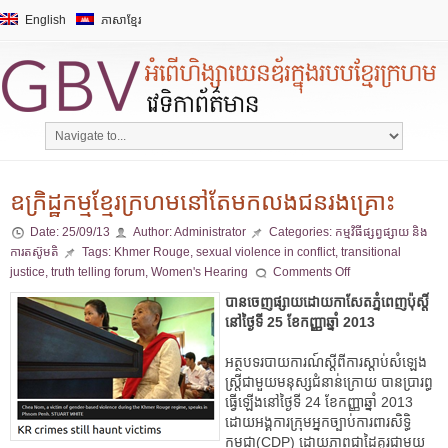
English
ភាសាខ្មែរ
ឧក្រិដ្ឋកម្មខ្មែរក្រហមនៅតែមកលងជនរងគ្រោះ
Date:
25/09/13
Author:
Administrator
Categories:
កម្មវិធីផ្សព្វផ្សាយ និង
ការតស៊ូមតិ
Tags:
Khmer Rouge
,
sexual violence in conflict
,
transitional
justice
,
truth telling forum
,
Women's Hearing
Comments Off
បានចេញផ្សាយដោយកាសែតភ្នំពេញប៉ុស្តិ៍
នៅថ្ងៃទី 25 ខែកញ្ញាឆ្នាំ 2013
អត្ថបទរបាយការណ៍ស្តីពីការស្តាប់សំឡេង
ស្រី្តជាមួយមនុស្សជំនាន់ក្រោយ បានប្រារព្ធ
ធ្វើឡើងនៅថ្ងៃទី 24 ខែកញ្ញាឆ្នាំ 2013
ដោយអង្គការក្រុមអ្នកច្បាប់ការពារសិទ្ធិ
កម្ពុជា(CDP) ដោយភាពជាដៃគូរជាមួយ