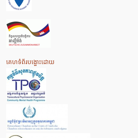
គេហទំព័របង្ហោះដោយ