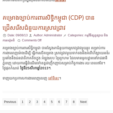
អាចរកមើលពាក្យស្នើរសុំនិងឯកសារយោង
នៅទីនេះ
គម្រោងច្បាប់ការពារសិទ្ធិកម្ពុជា (CDP) បាន
ជ្រើសរើសជំនួយការស្រាវជ្រាវ
Date:
09/08/13
Author:
Administrator
Categories:
កម្មវិធីផ្សព្វផ្សាយ និង
ការតស៊ូមតិ
Comments Off
គម្រោងច្បាប់ការពារសិទ្ធិកម្ពុជា បានស្វែងរកជំនួយការស្រាវជ្រាវមួយរូប សម្រាប់ការ
ការងារពេញម៉ោងដើម្បី ធ្វើការលើគម្រោង ស្រាវជ្រាវមួយទាក់ទងនឹងអំពើហិង្សាយេនឌ័រ
ប្រឆាំងនឹងជនជាតិភាគតិចក្នុង អំឡុងរបប ខ្មែរក្រហម ដែលមានមូលដ្ឋាននៅរាជធានី
ភ្នំពេញ ដោយការធ្វើដំណើរទៅខេត្តជាញឹកញាប់សម្រាប់កិច្ចការងារ រយៈពេល៧ខែ។
ថ្ងៃផុតកំណត់
ថ្ងៃទី25សីហាឆ្នាំ2013។
.
ទាញយកប្រកាសការងារពេញលេញ
នៅទីនេះ
។
Previous
1
2
3
4
5
6
7
8
Next