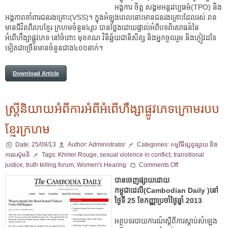
អង្គការ ចិត្ត សង្គមអន្តរវប្បធម៌(TPO) និង
អង្គភាពគាំពារជនរងគ្រោះ(VSS)។ ក្នុងអំឡុងពេលនោះមានជនរងគ្រោះដែលរស់ រាន
មានជីវិតពីរបបខ្មែរ ក្រហមចំនួន៤រូប បានថ្លែងដោយផ្ទាល់អំពីបទពិសោធន៍នៃ
អំពើហឹង្សាផ្លូវភេទ នៅចំពោះ មុខគណៈវិនិឆ្ឆ័យជានិសិត្ស និងអ្នកចួលរួម និងភ្ញៀវដទៃ
ទៀតជាច្រើនមានចំនួនជាង៤០០នាក់។
Download Article
ស្ត្រីនិយាយអំពីការអំពីអំពើហឹង្សាផ្លូវភេទក្រោមរបប
ខ្មែរក្រហម
Date:
25/09/13
Author:
Administrator
Categories:
កម្មវិធីផ្សព្វផ្សាយ និង
ការតស៊ូមតិ
Tags:
Khmer Rouge
,
sexual violence in conflict
,
transitional
justice
,
truth telling forum
,
Women's Hearing
Comments Off
បានចេញផ្សាយដោយ
កម្ពុជាដេលី(Cambodian Daily )នៅ
ថ្ងៃទី 25 ខែកញ្ញាប្រចាំថ្ងៃឆ្នាំ 2013
អត្ថបទរបាយការណ៍ស្តីពីការស្តាប់សំឡេង