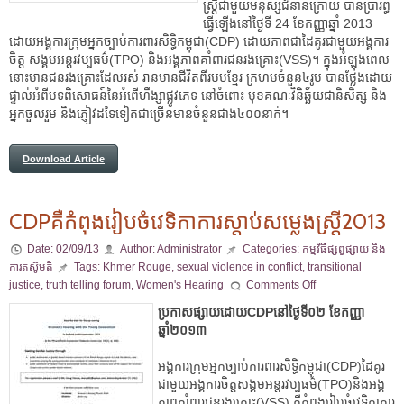
ស្រី្តជាមួយមនុស្សជំនាន់ក្រោយ បានប្រារព្ធ
ធ្វើឡើងនៅថ្ងៃទី 24 ខែកញ្ញាឆ្នាំ 2013
ដោយអង្គការក្រុមអ្នកច្បាប់ការពារសិទ្ធិកម្ពុជា(CDP) ដោយភាពជាដៃគូរជាមួយអង្គការ
ចិត្ត សង្គមអន្តរវប្បធម៌(TPO) និងអង្គភាពគាំពារជនរងគ្រោះ(VSS)។ ក្នុងអំឡុងពេល
នោះមានជនរងគ្រោះដែលរស់ រានមានជីវិតពីរបបខ្មែរ ក្រហមចំនួន៤រូប បានថ្លែងដោយ
ផ្ទាល់អំពីបទពិសោធន៍នៃអំពើហឹង្សាផ្លូវភេទ នៅចំពោះ មុខគណៈវិនិឆ្ឆ័យជានិសិត្ស និង
អ្នកចួលរួម និងភ្ញៀវដទៃទៀតជាច្រើនមានចំនួនជាង៤០០នាក់។
Download Article
CDPគឺកំពុងរៀបចំវេទិកាការស្តាប់សម្លេងស្រ្តី2013
Date:
02/09/13
Author:
Administrator
Categories:
កម្មវិធីផ្សព្វផ្សាយ និង
ការតស៊ូមតិ
Tags:
Khmer Rouge
,
sexual violence in conflict
,
transitional
justice
,
truth telling forum
,
Women's Hearing
Comments Off
ប្រកាសផ្សាយដោយCDPនៅថ្ងៃទី០២ ខែកញ្ញា
ឆ្នាំ២០១៣
អង្គការក្រុមអ្នកច្បាប់ការពារសិទ្ធិកម្ពុជា(CDP)ដៃគូរ
ជាមួយអង្គការចិត្តសង្គមអន្តរវប្បធម៌(TPO)និងអង្គ
ភាពគាំពារជនរងគ្រោះ(VSS) គឺកំពុងរៀបចំវេទិកាការ