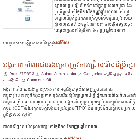
ស្តាប់សម្លេងស្រ្តីលើកទី៣នៅក្នុងប្រទេសកម្ពុជា នឹង
ប្រព្រឹត្តទៅ
នៅ
ថ្ងៃទី២៤ខែកញ្ញាឆ្នាំ២០១៣
នៅ
មជ្ឍ
មណ្ឌលព័ន្ធកិច្ចឯកភាពគ្រិស្ទបរិស័ទភ្នំពេញ
(អស័យ
ដ្ឋានលេខ.១៩-២១ផ្លូវ.៣៣០)។ ចាប់ផ្តើមទទួលចុះ
ឈ្មោះរហូតដល់ថ្ងៃទី១៧ ខែកញ្ញា ឆ្នាំ២០១៣។
ទាញយកសេចក្តីប្រកាសទាំងស្រុង
នៅទីនេះ
អង្គភាពគាំពារជនរងគ្រោះត្រួវការជ្រើសរើសទីប្រឹក្សា
Date:
27/08/13
Author:
Administrator
Categories:
កម្មវិធីផ្សព្វផ្សាយ និង
ការតស៊ូមតិ
Comments Off
អង្គភាពគាំពារជនរងគ្រោះ(VSS) នៅអង្គជំនុំជម្រះវិសាមញ្ញក្នុងតុលាការ
កម្ពុជា(អ.វ.ត.ក)គឺកំពុងប្រកាសជ្រើសរើសទីប្រឹក្សាម្នាក់ដើម្បីធ្វើការវាយតំលៃគំរោងពាក់
កណ្តាលត្រីមាសដោយរួមបញ្ចូលជាមួយ អង្គការដៃគូរក្រុមអ្នកច្បាប់អ្នកច្បាប់ការពារសិទ្ធិ
កម្ពុជា(CDP)និងអង្គការចិត្តសង្គមអន្តរវប្បធម៌(TPO) ចំពោះស្រ្តីនិងយុត្តិធម៌អន្តរកាល
ក្នុងប្រទេសកម្ពុជា។
កាលបរិច្ឆេទឈប់ទទួលពាក្យ នៅ
ថ្ងៃទី​១០ ខែកញ្ញា ឆ្នាំ២០១៣